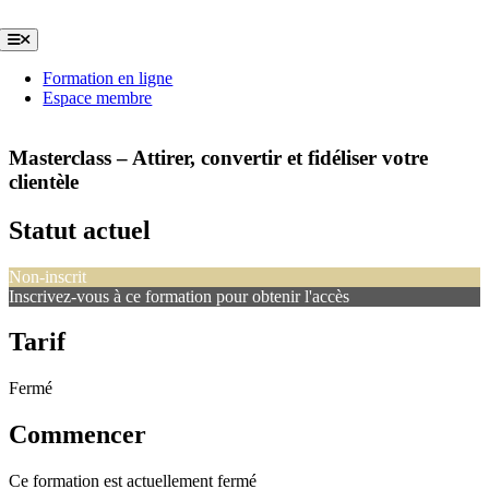
Passer
au
Toggle
Navigation
contenu
Formation en ligne
Espace membre
Masterclass – Attirer, convertir et fidéliser votre
clientèle
Statut actuel
Non-inscrit
Inscrivez-vous à ce formation pour obtenir l'accès
Tarif
Fermé
Commencer
Ce formation est actuellement fermé