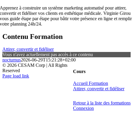
Apprenez à construire un système marketing automatisé pour attirer,
convertir et fidéliser vos clients en esthétique médicale. Virginie Girou
vous guide étape par étape pour bâtir votre présence en ligne et remplir
votre planning 24h/24.
Contenu Formation
Attirer, convertir et fidéliser
Vous n'avez actuellement pas accès à ce contenu
nocturnus
2026-06-29T15:21:28+02:00
©
2026 CESAM Corp | All Rights
Reserved
Cours
Facebook
X
Instagram
Pinterest
Page load link
Aller
Accueil Formation
en
Attirer, convertir et fidéliser
haut
Retour à la liste des formations
Connexion