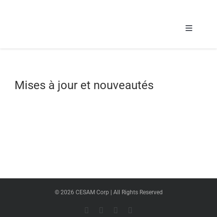
Passer
au
contenu
Toggle
Navigati
Formatio
Mises à jour et nouveautés
Espace 
©
2026 CESAM Corp | All Rights Reserved
Facebook
X
Instagram
Pinterest