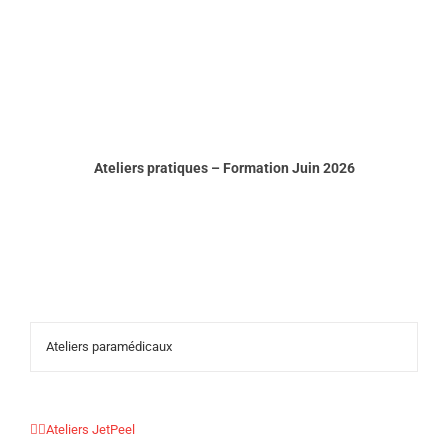
Passer
au
contenu
Ateliers pratiques – Formation Juin 2026
Ateliers paramédicaux
Ateliers JetPeel