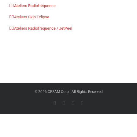
Ateliers Radiofréquence
Ateliers Skin Eclipse
Ateliers Radiofréquence / JetPeel
©
2026 CESAM Corp | All Rights Reserved
Facebook
X
Instagram
Pinterest